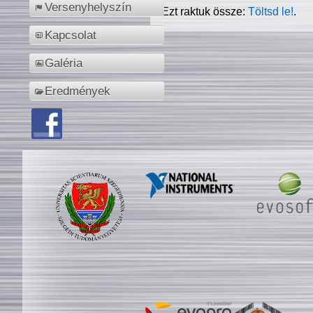
Versenyhelyszín
Ezt raktuk össze:
Töltsd le!
.
Kapcsolat
Galéria
Eredmények