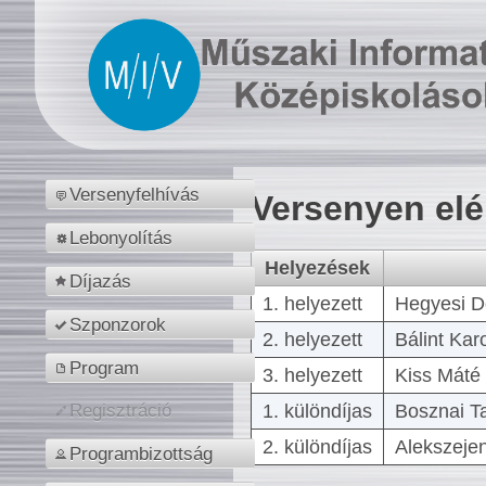
Versenyfelhívás
Versenyen el
Lebonyolítás
Helyezések
Díjazás
1. helyezett
Hegyesi D
Szponzorok
2. helyezett
Bálint Kar
Program
3. helyezett
Kiss Máté 
1. különdíjas
Bosznai T
Regisztráció
2. különdíjas
Alekszejen
Programbizottság