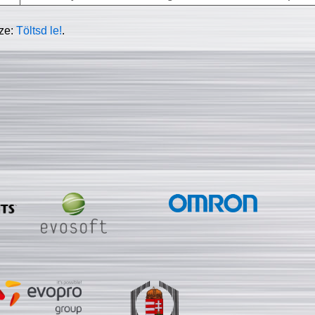
sze:
Töltsd le!
.