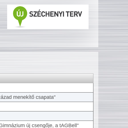
 század menekítő csapata"
Gimnázium új csengője, a tAGBell"