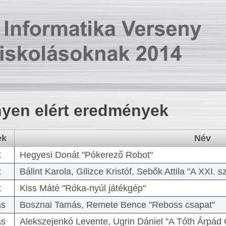
yen elért eredmények
ek
Név
t
Hegyesi Donát "Pókerező Robot"
t
Bálint Karola, Gilizce Kristóf, Sebők Attila "A XXI.
t
Kiss Máté "Róka-nyúl játékgép"
as
Bosznai Tamás, Remete Bence "Reboss csapat"
as
Alekszejenkó Levente, Ugrin Dániel "A Tóth Árpád 