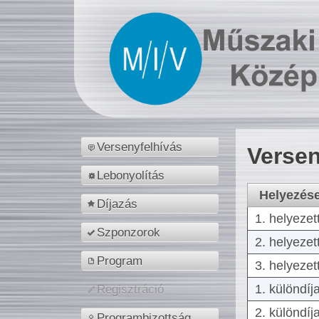
Versenyfelhívás
Versen
Lebonyolítás
Helyezés
Díjazás
1. helyezet
Szponzorok
2. helyezet
Program
3. helyezet
1. különdíj
Regisztráció
2. különdíj
Programbizottság