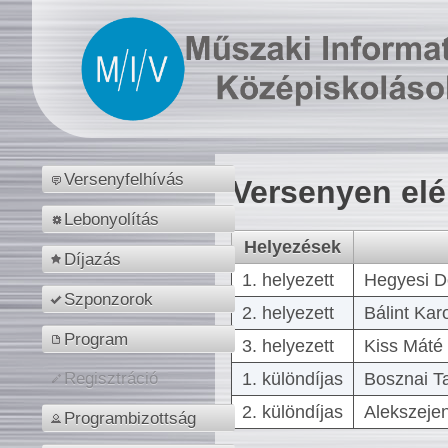
Versenyfelhívás
Versenyen el
Lebonyolítás
Helyezések
Díjazás
1. helyezett
Hegyesi D
Szponzorok
2. helyezett
Bálint Kar
Program
3. helyezett
Kiss Máté 
1. különdíjas
Bosznai T
Regisztráció
2. különdíjas
Alekszejen
Programbizottság