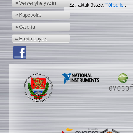
Versenyhelyszín
Ezt raktuk össze:
Töltsd le!
.
Kapcsolat
Galéria
Eredmények