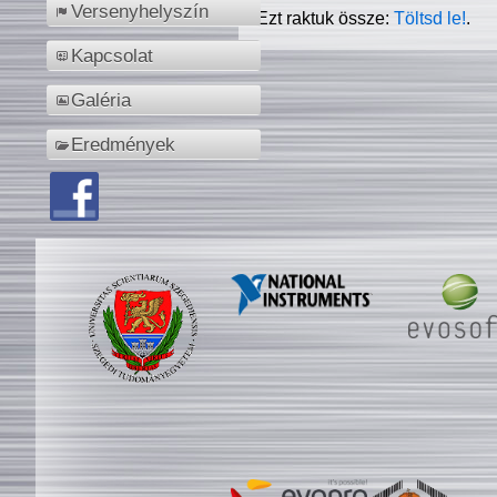
Versenyhelyszín
Ezt raktuk össze:
Töltsd le!
.
Kapcsolat
Galéria
Eredmények