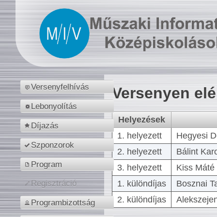
Versenyfelhívás
Versenyen el
Lebonyolítás
Helyezések
Díjazás
1. helyezett
Hegyesi D
Szponzorok
2. helyezett
Bálint Kar
Program
3. helyezett
Kiss Máté 
1. különdíjas
Bosznai T
Regisztráció
2. különdíjas
Alekszejen
Programbizottság