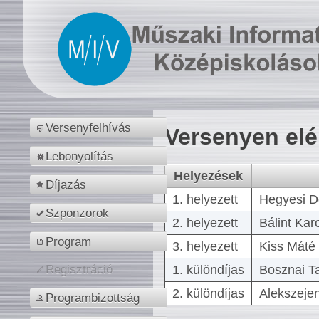
Versenyfelhívás
Versenyen el
Lebonyolítás
Helyezések
Díjazás
1. helyezett
Hegyesi D
Szponzorok
2. helyezett
Bálint Kar
Program
3. helyezett
Kiss Máté 
1. különdíjas
Bosznai T
Regisztráció
2. különdíjas
Alekszejen
Programbizottság