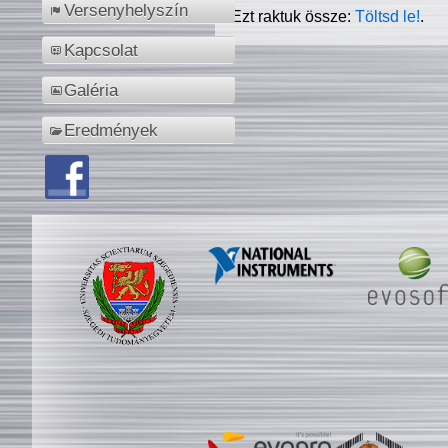
Versenyhelyszín
Ezt raktuk össze:
Töltsd le!
.
Kapcsolat
Galéria
Eredmények