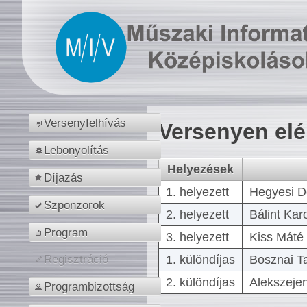
Versenyfelhívás
Versenyen el
Lebonyolítás
Helyezések
Díjazás
1. helyezett
Hegyesi D
Szponzorok
2. helyezett
Bálint Kar
Program
3. helyezett
Kiss Máté 
1. különdíjas
Bosznai T
Regisztráció
2. különdíjas
Alekszejen
Programbizottság