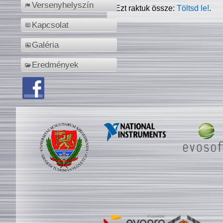
Versenyhelyszín
Ezt raktuk össze:
Töltsd le!
.
Kapcsolat
Galéria
Eredmények