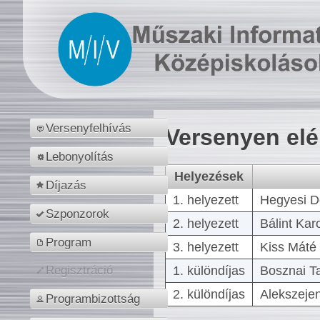
Versenyfelhívás
Versenyen el
Lebonyolítás
Helyezések
Díjazás
1. helyezett
Hegyesi D
Szponzorok
2. helyezett
Bálint Kar
Program
3. helyezett
Kiss Máté 
1. különdíjas
Bosznai T
Regisztráció
2. különdíjas
Alekszejen
Programbizottság