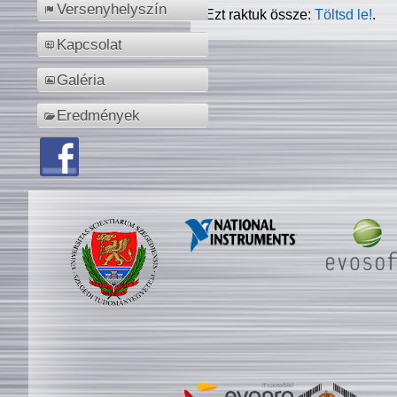
Versenyhelyszín
Ezt raktuk össze:
Töltsd le!
.
Kapcsolat
Galéria
Eredmények