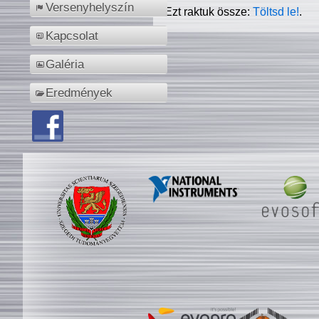
Versenyhelyszín
Ezt raktuk össze:
Töltsd le!
.
Kapcsolat
Galéria
Eredmények