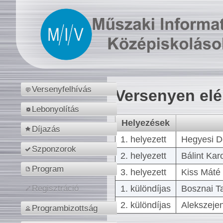
Versenyfelhívás
Versenyen el
Lebonyolítás
Helyezések
Díjazás
1. helyezett
Hegyesi D
Szponzorok
2. helyezett
Bálint Kar
Program
3. helyezett
Kiss Máté 
1. különdíjas
Bosznai T
Regisztráció
2. különdíjas
Alekszejen
Programbizottság