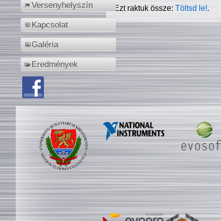
Versenyhelyszín
Ezt raktuk össze:
Töltsd le!
.
Kapcsolat
Galéria
Eredmények