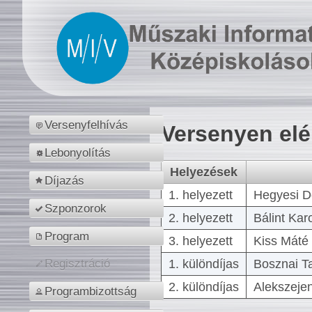
Versenyfelhívás
Versenyen el
Lebonyolítás
Helyezések
Díjazás
1. helyezett
Hegyesi D
Szponzorok
2. helyezett
Bálint Kar
Program
3. helyezett
Kiss Máté 
1. különdíjas
Bosznai T
Regisztráció
2. különdíjas
Alekszejen
Programbizottság