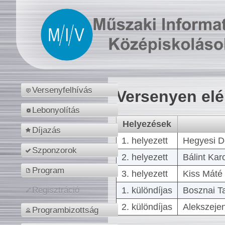
Versenyfelhívás
Versenyen el
Lebonyolítás
Helyezések
Díjazás
1. helyezett
Hegyesi D
Szponzorok
2. helyezett
Bálint Kar
Program
3. helyezett
Kiss Máté 
1. különdíjas
Bosznai T
Regisztráció
2. különdíjas
Alekszejen
Programbizottság