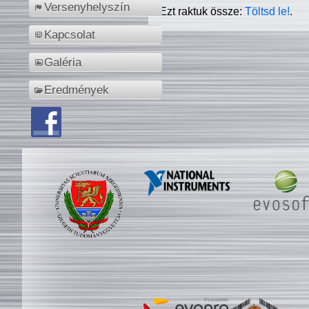
Versenyhelyszín
Ezt raktuk össze:
Töltsd le!
.
Kapcsolat
Galéria
Eredmények