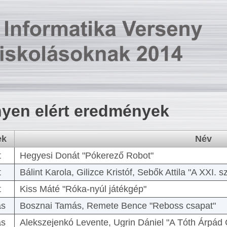
yen elért eredmények
ek
Név
t
Hegyesi Donát "Pókerező Robot"
t
Bálint Karola, Gilizce Kristóf, Sebők Attila "A XXI.
t
Kiss Máté "Róka-nyúl játékgép"
as
Bosznai Tamás, Remete Bence "Reboss csapat"
as
Alekszejenkó Levente, Ugrin Dániel "A Tóth Árpád 