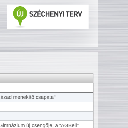
 század menekítő csapata"
Gimnázium új csengője, a tAGBell"