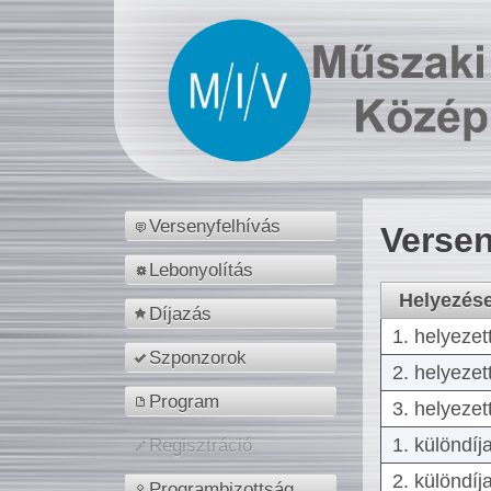
Versenyfelhívás
Versen
Lebonyolítás
Helyezés
Díjazás
1. helyezet
Szponzorok
2. helyezet
Program
3. helyezet
1. különdíj
Regisztráció
2. különdíj
Programbizottság