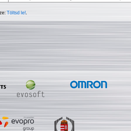
sze:
Töltsd le!
.