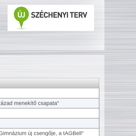
 század menekítő csapata"
Gimnázium új csengője, a tAGBell"