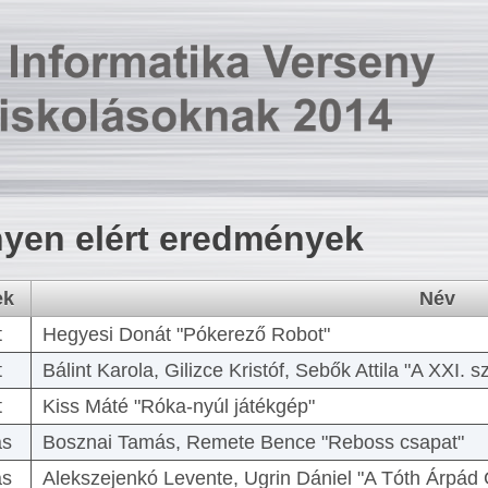
yen elért eredmények
ek
Név
t
Hegyesi Donát "Pókerező Robot"
t
Bálint Karola, Gilizce Kristóf, Sebők Attila "A XXI.
t
Kiss Máté "Róka-nyúl játékgép"
as
Bosznai Tamás, Remete Bence "Reboss csapat"
as
Alekszejenkó Levente, Ugrin Dániel "A Tóth Árpád 