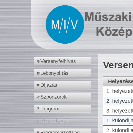
Versenyfelhívás
Versen
Lebonyolítás
Helyezés
Díjazás
1. helyezet
Szponzorok
2. helyezet
Program
3. helyezet
1. különdíj
Regisztráció
2. különdíj
Programbizottság