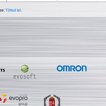
sze:
Töltsd le!
.