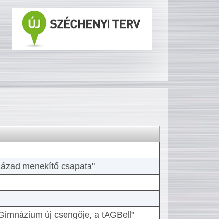
 század menekítő csapata"
Gimnázium új csengője, a tAGBell"