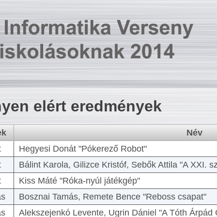
yen elért eredmények
ek
Név
t
Hegyesi Donát "Pókerező Robot"
t
Bálint Karola, Gilizce Kristóf, Sebők Attila "A XXI.
t
Kiss Máté "Róka-nyúl játékgép"
as
Bosznai Tamás, Remete Bence "Reboss csapat"
as
Alekszejenkó Levente, Ugrin Dániel "A Tóth Árpád 