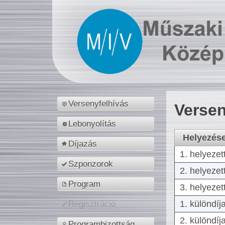
Versenyfelhívás
Versen
Lebonyolítás
Helyezés
Díjazás
1. helyezet
Szponzorok
2. helyezet
Program
3. helyezet
1. különdíj
Regisztráció
2. különdíj
Programbizottság