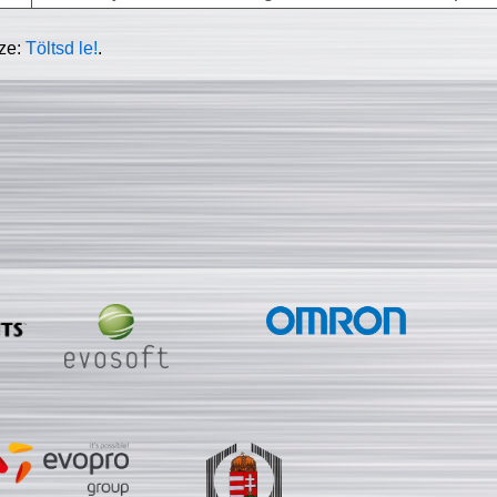
sze:
Töltsd le!
.