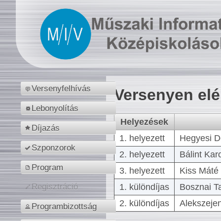
Versenyfelhívás
Versenyen el
Lebonyolítás
Helyezések
Díjazás
1. helyezett
Hegyesi D
Szponzorok
2. helyezett
Bálint Kar
Program
3. helyezett
Kiss Máté 
1. különdíjas
Bosznai T
Regisztráció
2. különdíjas
Alekszejen
Programbizottság