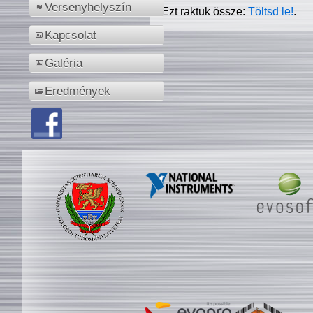
Versenyhelyszín
Ezt raktuk össze:
Töltsd le!
.
Kapcsolat
Galéria
Eredmények