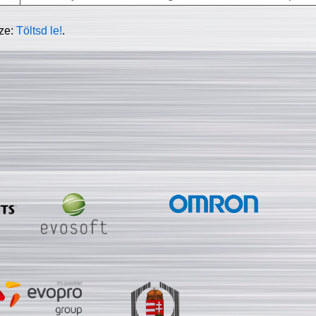
sze:
Töltsd le!
.