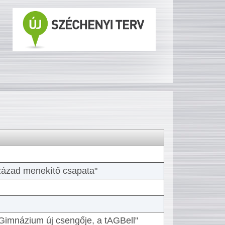
 század menekítő csapata"
Gimnázium új csengője, a tAGBell"