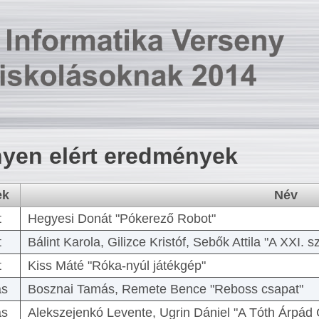
yen elért eredmények
ek
Név
t
Hegyesi Donát "Pókerező Robot"
t
Bálint Karola, Gilizce Kristóf, Sebők Attila "A XXI.
t
Kiss Máté "Róka-nyúl játékgép"
as
Bosznai Tamás, Remete Bence "Reboss csapat"
as
Alekszejenkó Levente, Ugrin Dániel "A Tóth Árpád 