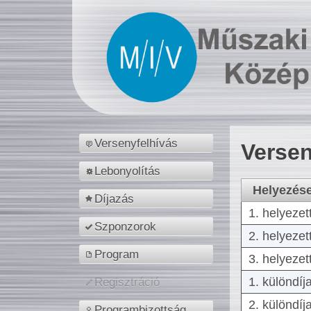
Versenyfelhívás
Versen
Lebonyolítás
Helyezés
Díjazás
1. helyezet
Szponzorok
2. helyezet
Program
3. helyezet
1. különdíj
Regisztráció
2. különdíj
Programbizottság