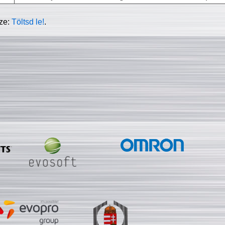
sze:
Töltsd le!
.