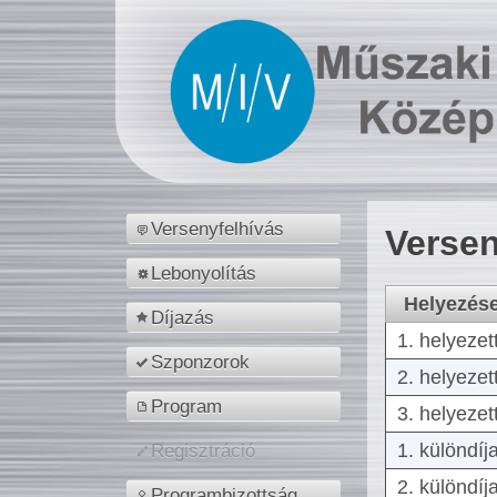
Versenyfelhívás
Versen
Lebonyolítás
Helyezés
Díjazás
1. helyezet
Szponzorok
2. helyezet
Program
3. helyezet
1. különdíj
Regisztráció
2. különdíj
Programbizottság