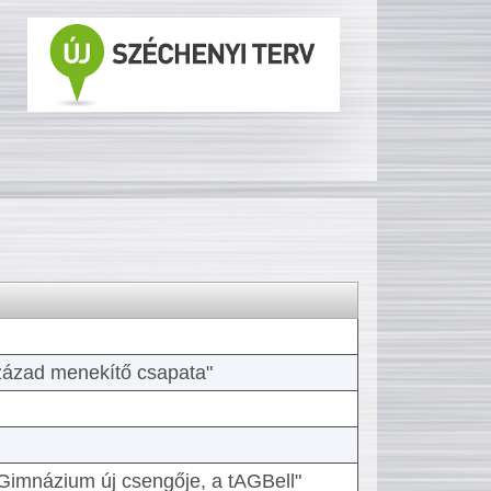
 század menekítő csapata"
Gimnázium új csengője, a tAGBell"