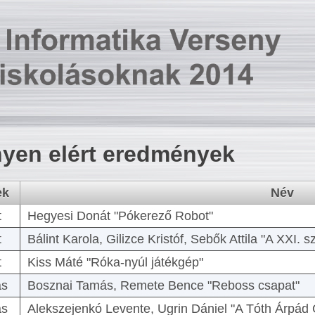
yen elért eredmények
ek
Név
t
Hegyesi Donát "Pókerező Robot"
t
Bálint Karola, Gilizce Kristóf, Sebők Attila "A XXI.
t
Kiss Máté "Róka-nyúl játékgép"
as
Bosznai Tamás, Remete Bence "Reboss csapat"
as
Alekszejenkó Levente, Ugrin Dániel "A Tóth Árpád 