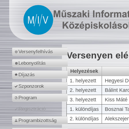
Versenyfelhívás
Versenyen el
Lebonyolítás
Helyezések
Díjazás
1. helyezett
Hegyesi D
Szponzorok
2. helyezett
Bálint Kar
Program
3. helyezett
Kiss Máté 
1. különdíjas
Bosznai T
Regisztráció
2. különdíjas
Alekszejen
Programbizottság