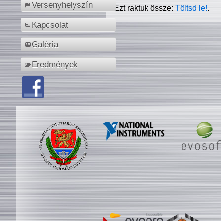
Versenyhelyszín
Ezt raktuk össze:
Töltsd le!
.
Kapcsolat
Galéria
Eredmények