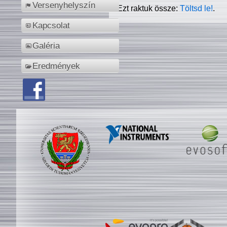
Versenyhelyszín
Ezt raktuk össze:
Töltsd le!
.
Kapcsolat
Galéria
Eredmények