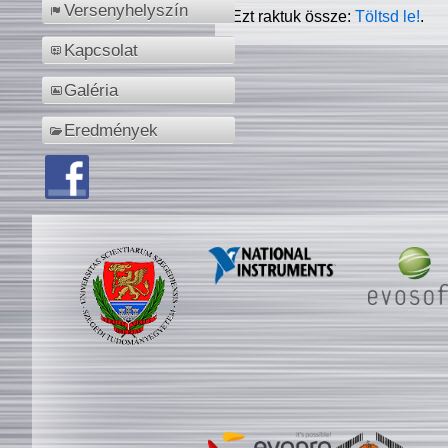
Versenyhelyszín
Ezt raktuk össze:
Töltsd le!
.
Kapcsolat
Galéria
Eredmények