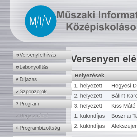
Versenyfelhívás
Versenyen el
Lebonyolítás
Helyezések
Díjazás
1. helyezett
Hegyesi D
Szponzorok
2. helyezett
Bálint Kar
Program
3. helyezett
Kiss Máté 
1. különdíjas
Bosznai T
Regisztráció
2. különdíjas
Alekszejen
Programbizottság