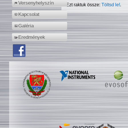
Versenyhelyszín
Ezt raktuk össze:
Töltsd le!
.
Kapcsolat
Galéria
Eredmények