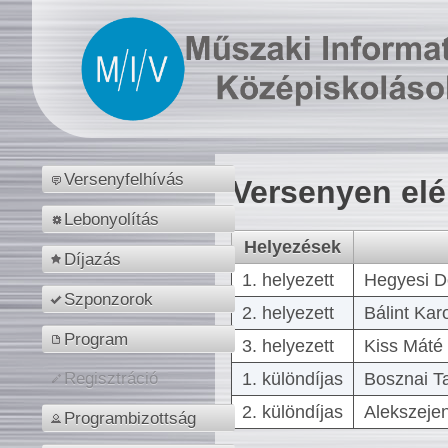
Versenyfelhívás
Versenyen el
Lebonyolítás
Helyezések
Díjazás
1. helyezett
Hegyesi D
Szponzorok
2. helyezett
Bálint Kar
Program
3. helyezett
Kiss Máté 
1. különdíjas
Bosznai T
Regisztráció
2. különdíjas
Alekszejen
Programbizottság