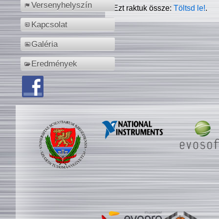
Versenyhelyszín
Ezt raktuk össze:
Töltsd le!
.
Kapcsolat
Galéria
Eredmények