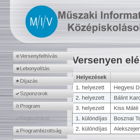
Versenyfelhívás
Versenyen el
Lebonyolítás
Helyezések
Díjazás
1. helyezett
Hegyesi D
Szponzorok
2. helyezett
Bálint Kar
Program
3. helyezett
Kiss Máté 
1. különdíjas
Bosznai T
Regisztráció
2. különdíjas
Alekszejen
Programbizottság