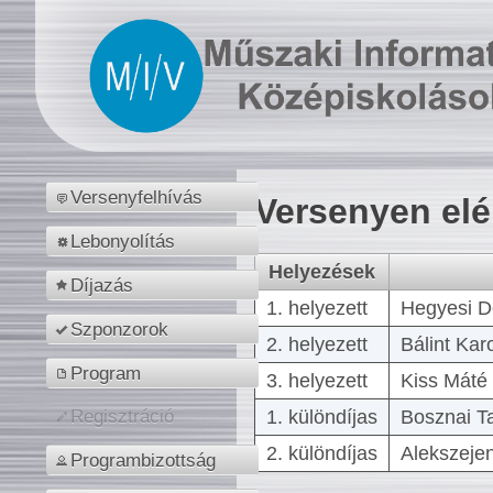
Versenyfelhívás
Versenyen el
Lebonyolítás
Helyezések
Díjazás
1. helyezett
Hegyesi D
Szponzorok
2. helyezett
Bálint Kar
Program
3. helyezett
Kiss Máté 
1. különdíjas
Bosznai T
Regisztráció
2. különdíjas
Alekszejen
Programbizottság