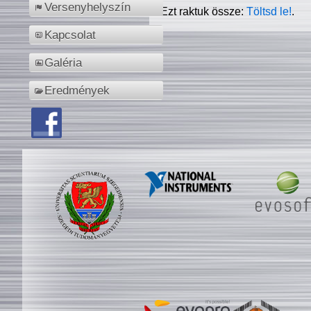
Versenyhelyszín
Ezt raktuk össze:
Töltsd le!
.
Kapcsolat
Galéria
Eredmények