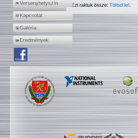
Versenyhelyszín
Ezt raktuk össze:
Töltsd le!
.
Kapcsolat
Galéria
Eredmények