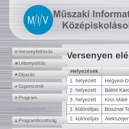
Versenyfelhívás
Versenyen el
Lebonyolítás
Helyezések
Díjazás
1. helyezett
Hegyesi D
Szponzorok
2. helyezett
Bálint Kar
Program
3. helyezett
Kiss Máté 
1. különdíjas
Bosznai T
Regisztráció
2. különdíjas
Alekszejen
Programbizottság