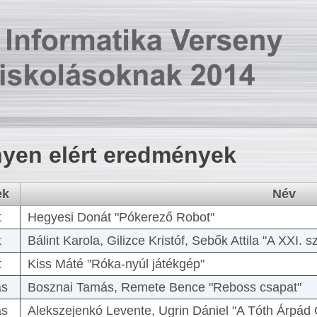
yen elért eredmények
ek
Név
t
Hegyesi Donát "Pókerező Robot"
t
Bálint Karola, Gilizce Kristóf, Sebők Attila "A XXI.
t
Kiss Máté "Róka-nyúl játékgép"
as
Bosznai Tamás, Remete Bence "Reboss csapat"
as
Alekszejenkó Levente, Ugrin Dániel "A Tóth Árpád 