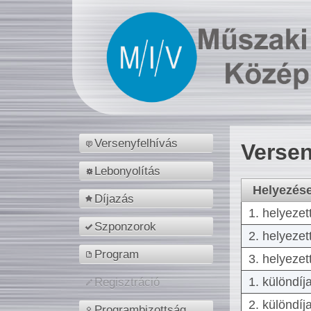
Versenyfelhívás
Versen
Lebonyolítás
Helyezés
Díjazás
1. helyezet
Szponzorok
2. helyezet
Program
3. helyezet
1. különdíj
Regisztráció
2. különdíj
Programbizottság