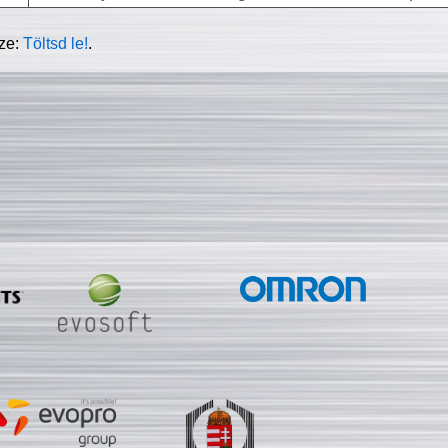
sze:
Töltsd le!
.