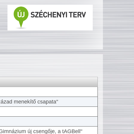
 század menekítő csapata"
Gimnázium új csengője, a tAGBell"