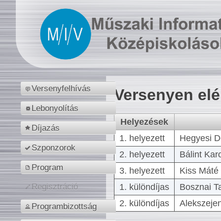
Versenyfelhívás
Versenyen el
Lebonyolítás
Helyezések
Díjazás
1. helyezett
Hegyesi D
Szponzorok
2. helyezett
Bálint Kar
Program
3. helyezett
Kiss Máté 
1. különdíjas
Bosznai T
Regisztráció
2. különdíjas
Alekszejen
Programbizottság