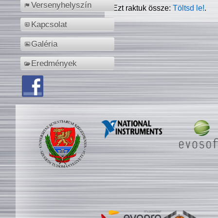
Versenyhelyszín
Ezt raktuk össze:
Töltsd le!
.
Kapcsolat
Galéria
Eredmények