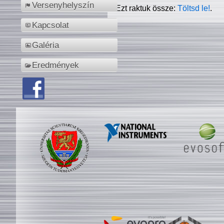
Versenyhelyszín
Ezt raktuk össze:
Töltsd le!
.
Kapcsolat
Galéria
Eredmények