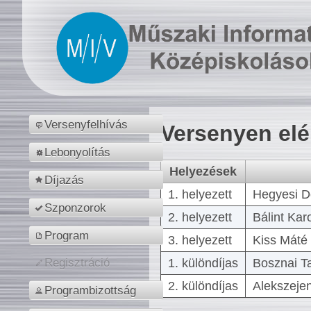
Versenyfelhívás
Versenyen el
Lebonyolítás
Helyezések
Díjazás
1. helyezett
Hegyesi D
Szponzorok
2. helyezett
Bálint Kar
Program
3. helyezett
Kiss Máté 
1. különdíjas
Bosznai T
Regisztráció
2. különdíjas
Alekszejen
Programbizottság