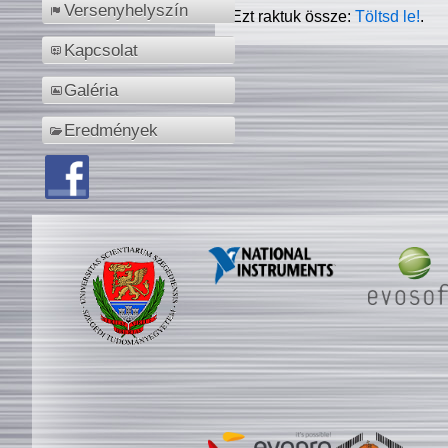
Versenyhelyszín
Ezt raktuk össze:
Töltsd le!
.
Kapcsolat
Galéria
Eredmények