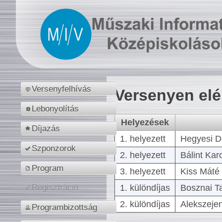
Versenyfelhívás
Versenyen el
Lebonyolítás
Helyezések
Díjazás
1. helyezett
Hegyesi D
Szponzorok
2. helyezett
Bálint Kar
Program
3. helyezett
Kiss Máté 
1. különdíjas
Bosznai T
Regisztráció
2. különdíjas
Alekszejen
Programbizottság