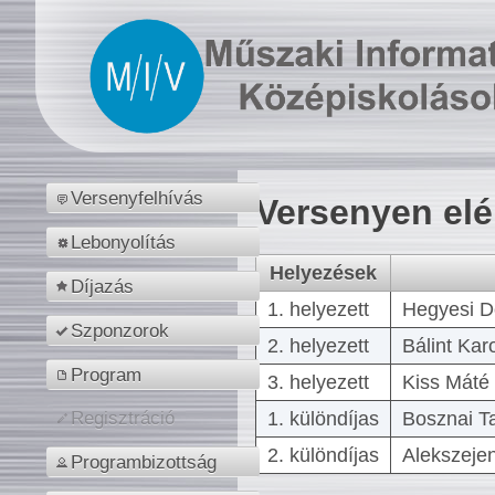
Versenyfelhívás
Versenyen el
Lebonyolítás
Helyezések
Díjazás
1. helyezett
Hegyesi D
Szponzorok
2. helyezett
Bálint Kar
Program
3. helyezett
Kiss Máté 
1. különdíjas
Bosznai T
Regisztráció
2. különdíjas
Alekszejen
Programbizottság