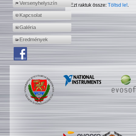
Versenyhelyszín
Ezt raktuk össze:
Töltsd le!
.
Kapcsolat
Galéria
Eredmények