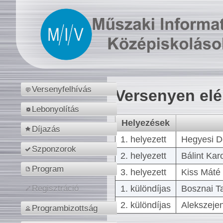
Versenyfelhívás
Versenyen el
Lebonyolítás
Helyezések
Díjazás
1. helyezett
Hegyesi D
Szponzorok
2. helyezett
Bálint Kar
Program
3. helyezett
Kiss Máté 
1. különdíjas
Bosznai T
Regisztráció
2. különdíjas
Alekszejen
Programbizottság