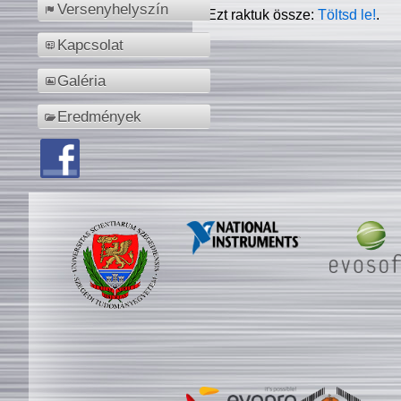
Versenyhelyszín
Ezt raktuk össze:
Töltsd le!
.
Kapcsolat
Galéria
Eredmények