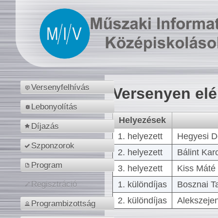
Versenyfelhívás
Versenyen el
Lebonyolítás
Helyezések
Díjazás
1. helyezett
Hegyesi D
Szponzorok
2. helyezett
Bálint Kar
Program
3. helyezett
Kiss Máté 
1. különdíjas
Bosznai T
Regisztráció
2. különdíjas
Alekszejen
Programbizottság