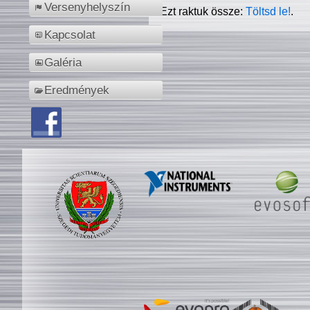
Versenyhelyszín
Ezt raktuk össze:
Töltsd le!
.
Kapcsolat
Galéria
Eredmények