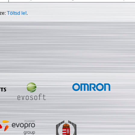
sze:
Töltsd le!
.