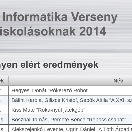
yen elért eredmények
ek
Név
t
Hegyesi Donát "Pókerező Robot"
t
Bálint Karola, Gilizce Kristóf, Sebők Attila "A XXI.
t
Kiss Máté "Róka-nyúl játékgép"
as
Bosznai Tamás, Remete Bence "Reboss csapat"
as
Alekszejenkó Levente, Ugrin Dániel "A Tóth Árpád 