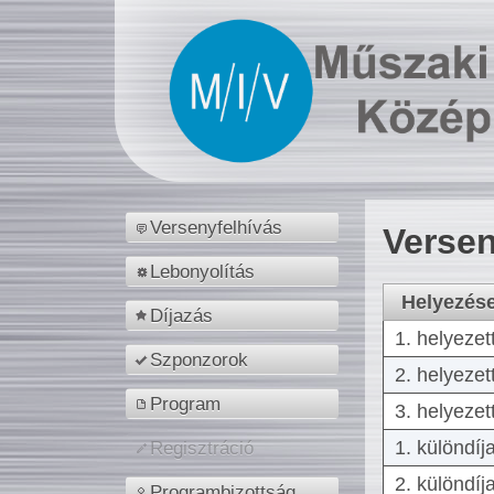
Versenyfelhívás
Versen
Lebonyolítás
Helyezés
Díjazás
1. helyezet
Szponzorok
2. helyezet
Program
3. helyezet
1. különdíj
Regisztráció
2. különdíj
Programbizottság