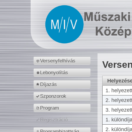
Versenyfelhívás
Versen
Lebonyolítás
Helyezés
Díjazás
1. helyezet
Szponzorok
2. helyezet
Program
3. helyezet
1. különdíj
Regisztráció
2. különdíj
Programbizottság