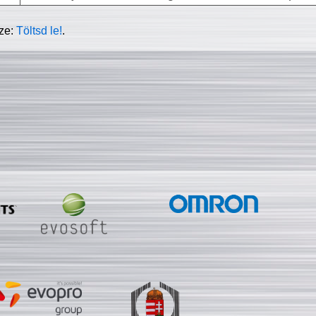
sze:
Töltsd le!
.