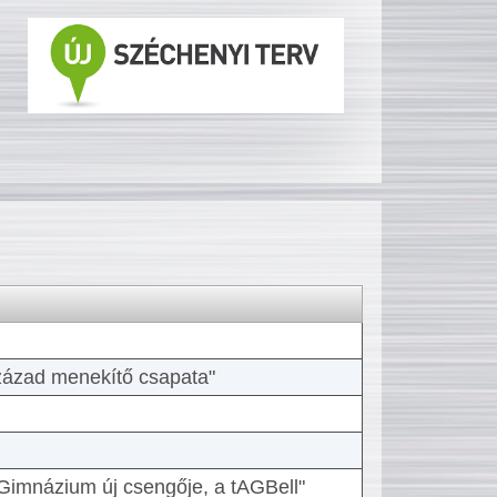
 század menekítő csapata"
Gimnázium új csengője, a tAGBell"