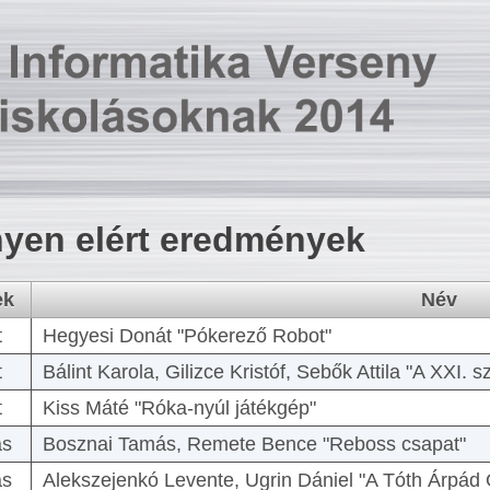
yen elért eredmények
ek
Név
t
Hegyesi Donát "Pókerező Robot"
t
Bálint Karola, Gilizce Kristóf, Sebők Attila "A XXI.
t
Kiss Máté "Róka-nyúl játékgép"
as
Bosznai Tamás, Remete Bence "Reboss csapat"
as
Alekszejenkó Levente, Ugrin Dániel "A Tóth Árpád 