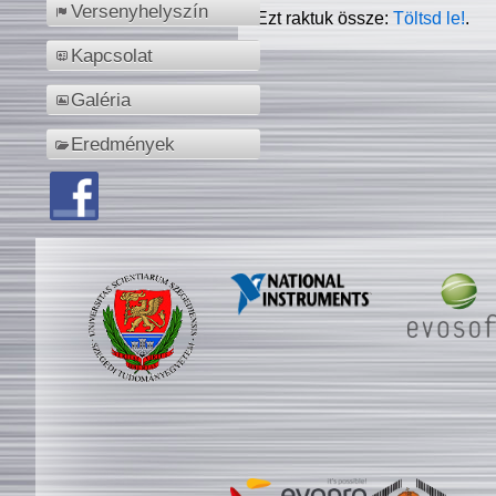
Versenyhelyszín
Ezt raktuk össze:
Töltsd le!
.
Kapcsolat
Galéria
Eredmények