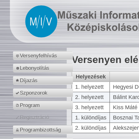
Versenyfelhívás
Versenyen el
Lebonyolítás
Helyezések
Díjazás
1. helyezett
Hegyesi D
Szponzorok
2. helyezett
Bálint Kar
Program
3. helyezett
Kiss Máté 
1. különdíjas
Bosznai T
Regisztráció
2. különdíjas
Alekszejen
Programbizottság