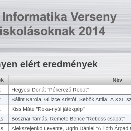
yen elért eredmények
ek
Név
t
Hegyesi Donát "Pókerező Robot"
t
Bálint Karola, Gilizce Kristóf, Sebők Attila "A XXI.
t
Kiss Máté "Róka-nyúl játékgép"
as
Bosznai Tamás, Remete Bence "Reboss csapat"
as
Alekszejenkó Levente, Ugrin Dániel "A Tóth Árpád 