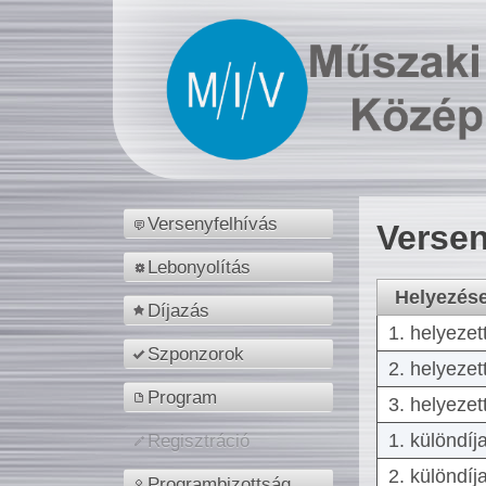
Versenyfelhívás
Versen
Lebonyolítás
Helyezés
Díjazás
1. helyezet
Szponzorok
2. helyezet
Program
3. helyezet
1. különdíj
Regisztráció
2. különdíj
Programbizottság