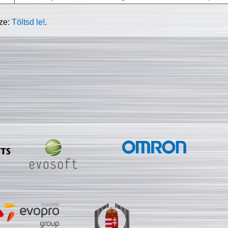
sze:
Töltsd le!
.