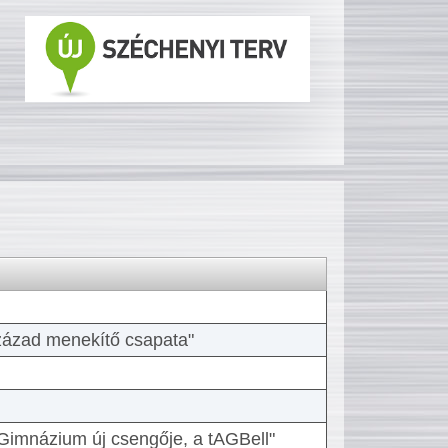
 század menekítő csapata"
Gimnázium új csengője, a tAGBell"