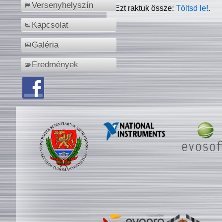
Versenyhelyszín
Ezt raktuk össze:
Töltsd le!
.
Kapcsolat
Galéria
Eredmények