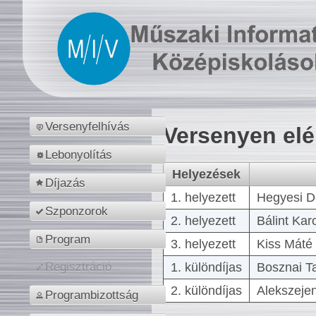
Versenyfelhívás
Versenyen el
Lebonyolítás
Helyezések
Díjazás
1. helyezett
Hegyesi D
Szponzorok
2. helyezett
Bálint Kar
Program
3. helyezett
Kiss Máté 
1. különdíjas
Bosznai T
Regisztráció
2. különdíjas
Alekszejen
Programbizottság