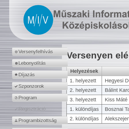
Versenyfelhívás
Versenyen el
Lebonyolítás
Helyezések
Díjazás
1. helyezett
Hegyesi D
Szponzorok
2. helyezett
Bálint Kar
Program
3. helyezett
Kiss Máté 
1. különdíjas
Bosznai T
Regisztráció
2. különdíjas
Alekszejen
Programbizottság