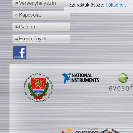
Versenyhelyszín
Ezt raktuk össze:
Töltsd le!
.
Kapcsolat
Galéria
Eredmények