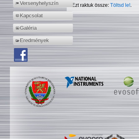
Versenyhelyszín
Ezt raktuk össze:
Töltsd le!
.
Kapcsolat
Galéria
Eredmények