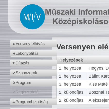
Versenyfelhívás
Versenyen el
Lebonyolítás
Helyezések
Díjazás
1. helyezett
Hegyesi D
Szponzorok
2. helyezett
Bálint Kar
Program
3. helyezett
Kiss Máté 
1. különdíjas
Bosznai T
Regisztráció
2. különdíjas
Alekszejen
Programbizottság