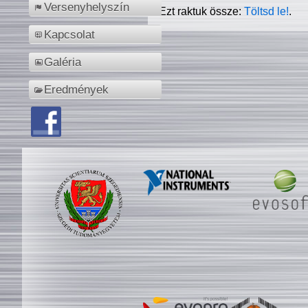
Versenyhelyszín
Ezt raktuk össze:
Töltsd le!
.
Kapcsolat
Galéria
Eredmények