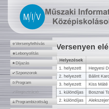
Versenyfelhívás
Versenyen el
Lebonyolítás
Helyezések
Díjazás
1. helyezett
Hegyesi D
Szponzorok
2. helyezett
Bálint Kar
Program
3. helyezett
Kiss Máté 
1. különdíjas
Bosznai T
Regisztráció
2. különdíjas
Alekszejen
Programbizottság