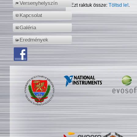
Versenyhelyszín
Ezt raktuk össze:
Töltsd le!
.
Kapcsolat
Galéria
Eredmények