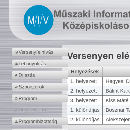
Versenyfelhívás
Versenyen el
Lebonyolítás
Helyezések
Díjazás
1. helyezett
Hegyesi D
Szponzorok
2. helyezett
Bálint Kar
Program
3. helyezett
Kiss Máté 
1. különdíjas
Bosznai T
Regisztráció
2. különdíjas
Alekszejen
Programbizottság