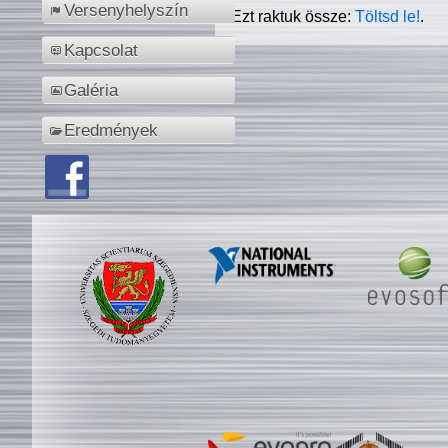
Versenyhelyszín
Ezt raktuk össze:
Töltsd le!
.
Kapcsolat
Galéria
Eredmények