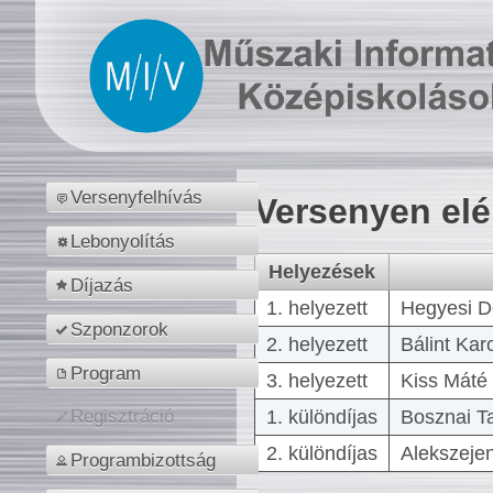
Versenyfelhívás
Versenyen el
Lebonyolítás
Helyezések
Díjazás
1. helyezett
Hegyesi D
Szponzorok
2. helyezett
Bálint Kar
Program
3. helyezett
Kiss Máté 
1. különdíjas
Bosznai T
Regisztráció
2. különdíjas
Alekszejen
Programbizottság