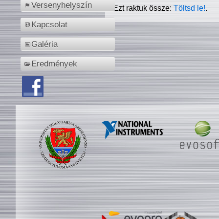
Versenyhelyszín
Ezt raktuk össze:
Töltsd le!
.
Kapcsolat
Galéria
Eredmények