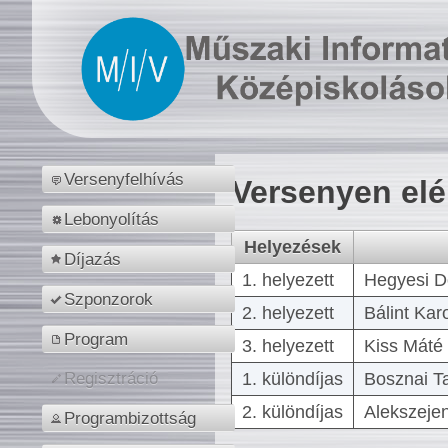
Versenyfelhívás
Versenyen el
Lebonyolítás
Helyezések
Díjazás
1. helyezett
Hegyesi D
Szponzorok
2. helyezett
Bálint Kar
Program
3. helyezett
Kiss Máté 
1. különdíjas
Bosznai T
Regisztráció
2. különdíjas
Alekszejen
Programbizottság