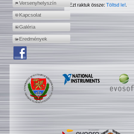
Versenyhelyszín
Ezt raktuk össze:
Töltsd le!
.
Kapcsolat
Galéria
Eredmények