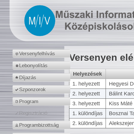
Versenyfelhívás
Versenyen el
Lebonyolítás
Helyezések
Díjazás
1. helyezett
Hegyesi D
Szponzorok
2. helyezett
Bálint Kar
Program
3. helyezett
Kiss Máté 
1. különdíjas
Bosznai T
Regisztráció
2. különdíjas
Alekszejen
Programbizottság