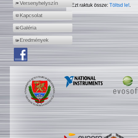
Versenyhelyszín
Ezt raktuk össze:
Töltsd le!
.
Kapcsolat
Galéria
Eredmények