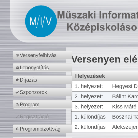
Versenyfelhívás
Versenyen el
Lebonyolítás
Helyezések
Díjazás
1. helyezett
Hegyesi D
Szponzorok
2. helyezett
Bálint Kar
Program
3. helyezett
Kiss Máté 
1. különdíjas
Bosznai T
Regisztráció
2. különdíjas
Alekszejen
Programbizottság