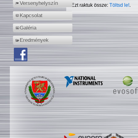
Versenyhelyszín
Ezt raktuk össze:
Töltsd le!
.
Kapcsolat
Galéria
Eredmények