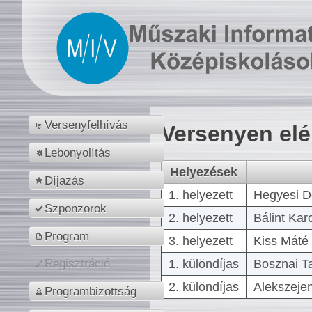
Versenyfelhívás
Versenyen el
Lebonyolítás
Helyezések
Díjazás
1. helyezett
Hegyesi D
Szponzorok
2. helyezett
Bálint Kar
Program
3. helyezett
Kiss Máté 
1. különdíjas
Bosznai T
Regisztráció
2. különdíjas
Alekszejen
Programbizottság