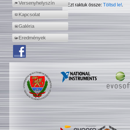
Versenyhelyszín
Ezt raktuk össze:
Töltsd le!
.
Kapcsolat
Galéria
Eredmények