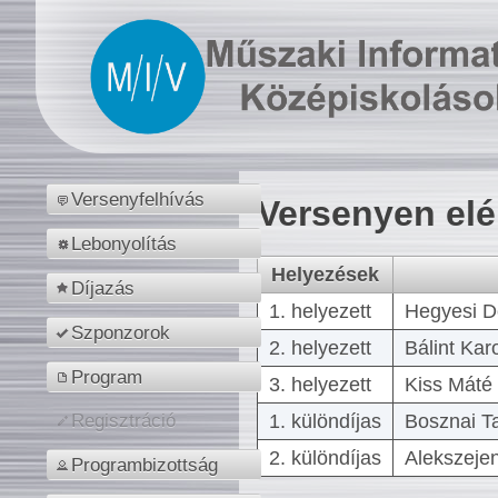
Versenyfelhívás
Versenyen el
Lebonyolítás
Helyezések
Díjazás
1. helyezett
Hegyesi D
Szponzorok
2. helyezett
Bálint Kar
Program
3. helyezett
Kiss Máté 
1. különdíjas
Bosznai T
Regisztráció
2. különdíjas
Alekszejen
Programbizottság