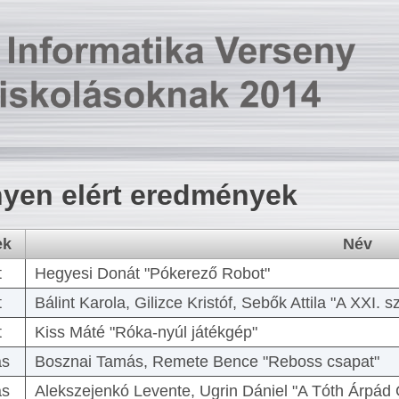
yen elért eredmények
ek
Név
t
Hegyesi Donát "Pókerező Robot"
t
Bálint Karola, Gilizce Kristóf, Sebők Attila "A XXI.
t
Kiss Máté "Róka-nyúl játékgép"
as
Bosznai Tamás, Remete Bence "Reboss csapat"
as
Alekszejenkó Levente, Ugrin Dániel "A Tóth Árpád 