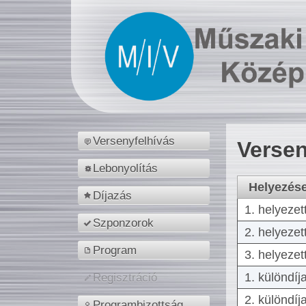
Versenyfelhívás
Versen
Lebonyolítás
Helyezés
Díjazás
1. helyezet
Szponzorok
2. helyezet
Program
3. helyezet
1. különdíj
Regisztráció
2. különdíj
Programbizottság