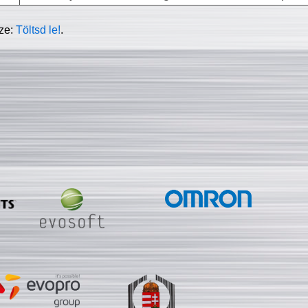
sze:
Töltsd le!
.