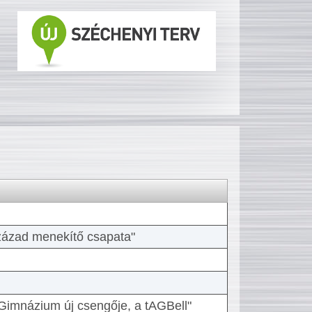
 század menekítő csapata"
Gimnázium új csengője, a tAGBell"