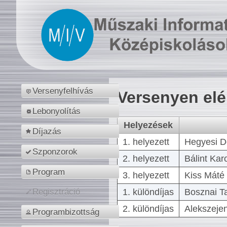
Versenyfelhívás
Versenyen el
Lebonyolítás
Helyezések
Díjazás
1. helyezett
Hegyesi D
Szponzorok
2. helyezett
Bálint Kar
Program
3. helyezett
Kiss Máté 
1. különdíjas
Bosznai T
Regisztráció
2. különdíjas
Alekszejen
Programbizottság