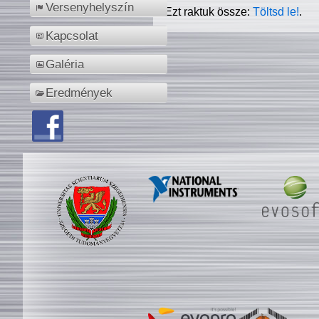
Versenyhelyszín
Ezt raktuk össze:
Töltsd le!
.
Kapcsolat
Galéria
Eredmények