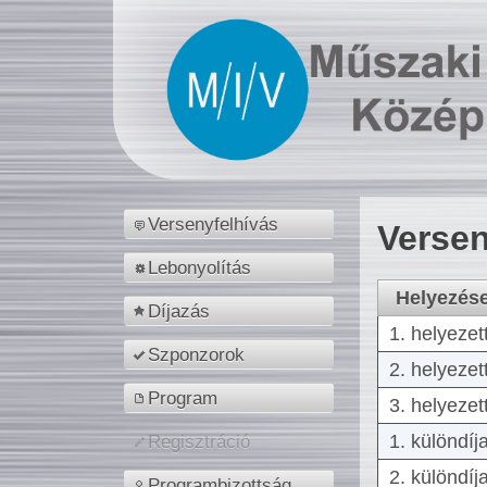
Versenyfelhívás
Versen
Lebonyolítás
Helyezés
Díjazás
1. helyezet
Szponzorok
2. helyezet
Program
3. helyezet
1. különdíj
Regisztráció
2. különdíj
Programbizottság