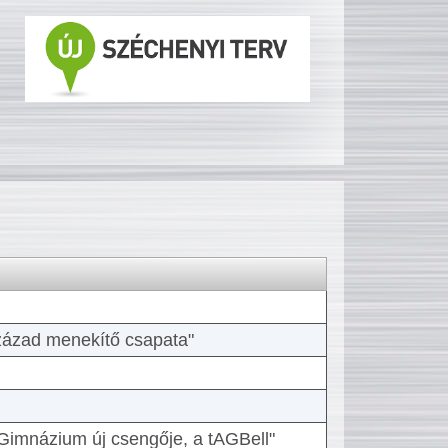
 század menekítő csapata"
Gimnázium új csengője, a tAGBell"