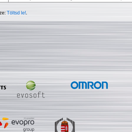
sze:
Töltsd le!
.