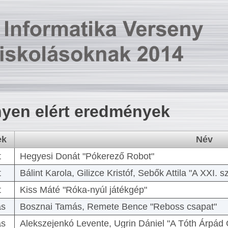
yen elért eredmények
ek
Név
t
Hegyesi Donát "Pókerező Robot"
t
Bálint Karola, Gilizce Kristóf, Sebők Attila "A XXI.
t
Kiss Máté "Róka-nyúl játékgép"
as
Bosznai Tamás, Remete Bence "Reboss csapat"
as
Alekszejenkó Levente, Ugrin Dániel "A Tóth Árpád 