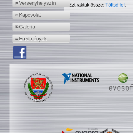
Versenyhelyszín
Ezt raktuk össze:
Töltsd le!
.
Kapcsolat
Galéria
Eredmények