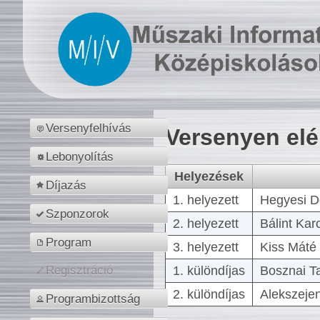
Versenyfelhívás
Versenyen el
Lebonyolítás
Helyezések
Díjazás
1. helyezett
Hegyesi D
Szponzorok
2. helyezett
Bálint Kar
Program
3. helyezett
Kiss Máté 
1. különdíjas
Bosznai T
Regisztráció
2. különdíjas
Alekszejen
Programbizottság