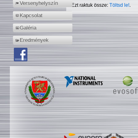
Versenyhelyszín
Ezt raktuk össze:
Töltsd le!
.
Kapcsolat
Galéria
Eredmények