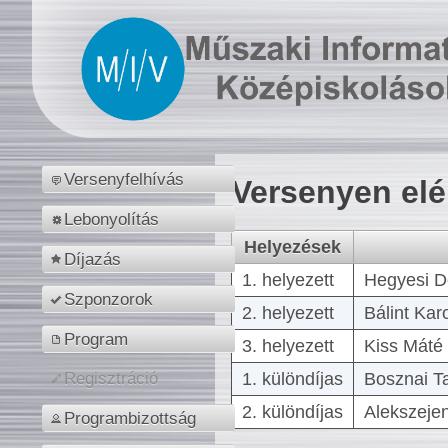
Versenyfelhívás
Versenyen el
Lebonyolítás
Helyezések
Díjazás
1. helyezett
Hegyesi D
Szponzorok
2. helyezett
Bálint Kar
Program
3. helyezett
Kiss Máté 
1. különdíjas
Bosznai T
Regisztráció
2. különdíjas
Alekszejen
Programbizottság